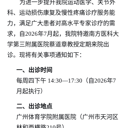
为进一步提升我院运动医学、关节外
科、运动损伤康复及慢性疼痛诊疗服务能
力，满足广大患者对高水平专家诊疗的需
求，自
2026
年
7
月起，我院特邀南方医科大
学第三附属医院蔡道章教授定期来院出
诊。现将有关事项通知如下：
一、出诊时间
每周四下午
14:30—17:30
（自
2026
年
7
月起执行
）
二、出诊地点
广州体育学院附属医院
（
广州市天河区
林和西横路
210
号
）