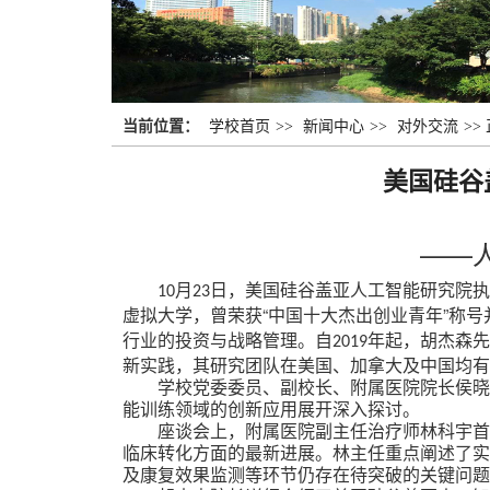
当前位置：
学校首页
>>
新闻中心
>>
对外交流
>>
美国硅谷
——
月
日，美国硅谷盖亚人工智能研究院
10
23
虚拟大学，曾荣获“中国十大杰出创业青年”称
行业的投资与战略管理。自
年起，胡杰森先
2019
新实践，其研究团队在美国、加拿大及中国均有
学校党委委员、副校长、附属医院院长侯
能训练领域的创新应用展开深入探讨。
座谈会上，附属医院副主任治疗师林科宇
临床转化方面的最新进展。林主任重点阐述了实
及康复效果监测等环节仍存在待突破的关键问题