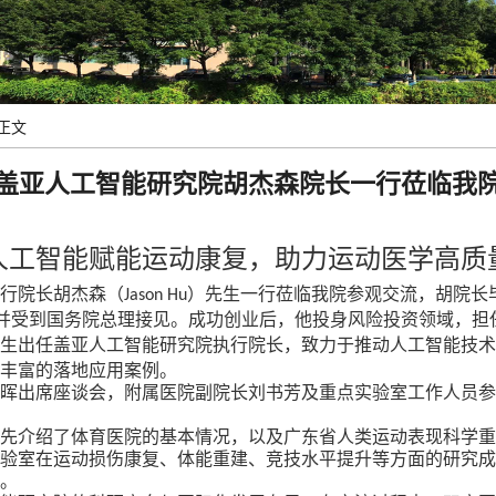
正文
盖亚人工智能研究院胡杰森院长一行莅临我
人工智能赋能
运动康复
，助力运动医学高质
执行院长胡杰森（
）先生一行莅临我院参观交流，胡院长
Jason Hu
号并受到国务院总理接见。成功创业后，他投身风险投资领域，
生出任盖亚人工智能研究院执行院长，致力于推动人工智能技术
丰富的落地应用案例。
晓晖
出席座谈会
，附属医院副院长刘
书
芳及
重点实验室工作人员
首先介绍了体育医院的基本情况，以及广东省人类运动表现科学
验室在运动损伤康复、体能重建、竞技水平提升等方面的研究成
。