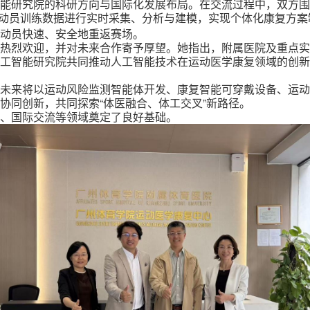
能研究院的科研方向与国际化发展布局。在交流过程中，双方围
动员训练数据进行实时采集、分析与建模，实现个体化康复方案
动员快速、安全地重返赛场。
示热烈欢迎，并对未来合作寄予厚望。
她
指出，附属医院及重点
工智能研究院共同推动人工智能技术在运动医学
康复
领域的创新
。未来将以
运动风险监测
智能
体
开发、康复智能
可穿戴
设备、运
协同创新，共同探索
“
体医融合、体工交叉”
新路径。
化、国际交流等领域奠定了良好基础。